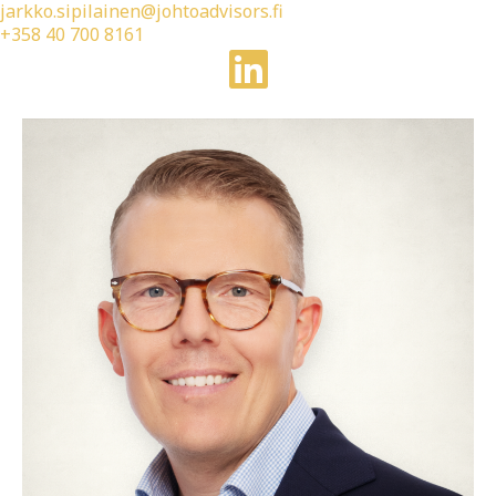
jarkko.sipilainen@johtoadvisors.fi
+358 40 700 8161