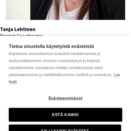
Tanja Lehtinen
Project Coordinator
tanja.lehtinen@johtoadvisors.fi
Tietoa sivustolla käytetyistä evästeistä
Käytämme sivustollamme evästeitä kerätäksemme ja
analysoidaksemme sivuston suorituskykyä ja käyttöä,
tarjotaksemme sosiaalisen median ominaisuuksia sekä
parantaaksemme ja räätälöidäksemme sisältöä ja mainoksia.
Lue
lisää
Evästeasetukset
Erottajankatu 2, 00120 Helsinki
Copyright © 2025 Johto Advisors. All rights reserved.
ESTÄ KAIKKI
Rekisteriseloste
Follow us on social