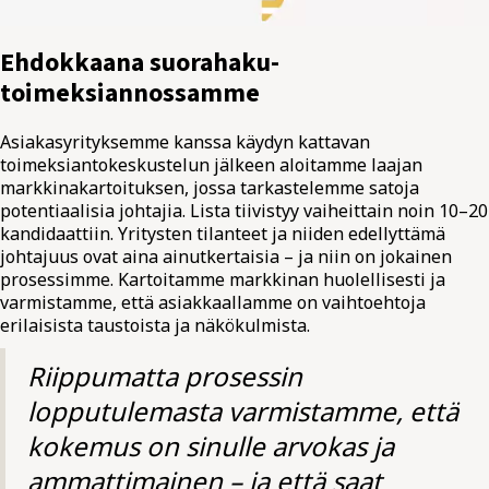
Ehdokkaana suorahaku­
toimeksiannossamme
Asiakasyrityksemme kanssa käydyn kattavan
toimeksiantokeskustelun jälkeen aloitamme laajan
markkinakartoituksen, jossa tarkastelemme satoja
potentiaalisia johtajia. Lista tiivistyy vaiheittain noin 10–20
kandidaattiin. Yritysten tilanteet ja niiden edellyttämä
johtajuus ovat aina ainutkertaisia – ja niin on jokainen
prosessimme. Kartoitamme markkinan huolellisesti ja
varmistamme, että asiakkaallamme on vaihtoehtoja
erilaisista taustoista ja näkökulmista.
Riippumatta prosessin
lopputulemasta varmistamme, että
kokemus on sinulle arvokas ja
ammattimainen – ja että saat