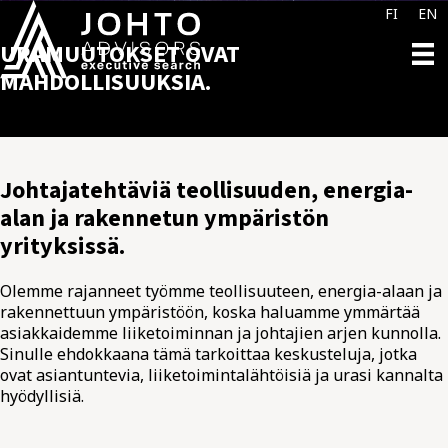
FI
EN
URAMUUTOKSET OVAT
MAHDOLLISUUKSIA.
Johtajatehtäviä teollisuuden, energia-
alan ja rakennetun ympäristön
yrityksissä.
Olemme rajanneet työmme teollisuuteen, energia-alaan ja
rakennettuun ympäristöön, koska haluamme ymmärtää
asiakkaidemme liiketoiminnan ja johtajien arjen kunnolla.
Sinulle ehdokkaana tämä tarkoittaa keskusteluja, jotka
ovat asiantuntevia, liiketoimintalähtöisiä ja urasi kannalta
hyödyllisiä.